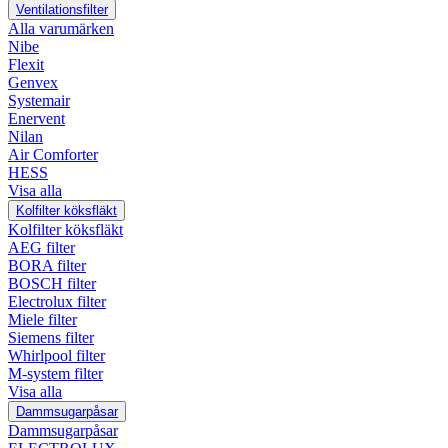
Ventilationsfilter
Alla varumärken
Nibe
Flexit
Genvex
Systemair
Enervent
Nilan
Air Comforter
HESS
Visa alla
Kolfilter köksfläkt
Kolfilter köksfläkt
AEG filter
BORA filter
BOSCH filter
Electrolux filter
Miele filter
Siemens filter
Whirlpool filter
M-system filter
Visa alla
Dammsugarpåsar
Dammsugarpåsar