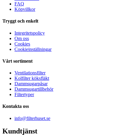
FAQ
Köpvillkor
Tryggt och enkelt
Integritetspolicy
Om oss
Cookies
Cookieinställningar
Vårt sortiment
Ventilationsfilter
Kolfilter köksfläkt
Dammsugarpåsar
Dammsugartillbehör
Filtertyper
Kontakta oss
info@filterhuset.se
Kundtjänst