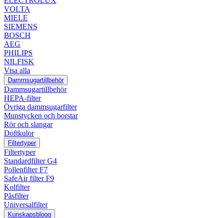
ELECTROLUX
VOLTA
MIELE
SIEMENS
BOSCH
AEG
PHILIPS
NILFISK
Visa alla
Dammsugartillbehör
Dammsugartillbehör
HEPA-filter
Övriga dammsugarfilter
Munstycken och borstar
Rör och slangar
Doftkulor
Filtertyper
Filtertyper
Standardfilter G4
Pollenfilter F7
SafeAir filter F9
Kolfilter
Påsfilter
Universalfilter
Kunskapsblogg