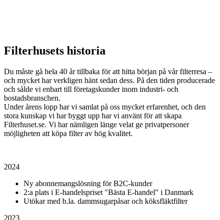
Vår vision för framtiden är att ständigt kunna erbjuda våra kunder
bättre produkter, service och information, och därför kommer vår
vision alltid att vara att vara bäst på det vi gör.
Filterhusets historia
Du måste gå hela 40 år tillbaka för att hitta början på vår filterresa –
och mycket har verkligen hänt sedan dess. På den tiden producerade
och sålde vi enbart till företagskunder inom industri- och
bostadsbranschen.
Under årens lopp har vi samlat på oss mycket erfarenhet, och den
stora kunskap vi har byggt upp har vi använt för att skapa
Filterhuset.se. Vi har nämligen länge velat ge privatpersoner
möjligheten att köpa filter av hög kvalitet.
2024
Ny abonnemangslösning för B2C-kunder
2:a plats i E-handelspriset "Bästa E-handel" i Danmark
Utökar med b.la. dammsugarpåsar och köksfläktfilter
2023