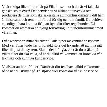
Vi är riktiga filternördar här på Filterhuset – och det är vi faktiskt
ganska stolta över! Det betyder att vi älskar att utveckla och
producera de filter som ska säkerställa att inomhusklimatet i ditt hem
är hälsosamt och rent – till fördel för dig och din familj. Du behöver
egentligen bara komma ihåg att byta ditt filter regelbundet. Då
kommer du att märka en tydlig förbättring i ditt inomhusklimat med
våra filter.
I vår webbshop hittar du filter till alla typer av ventilationssystem.
Med vår Filterguide har vi försökt göra det lekande lätt att hitta rätt
filter till just ditt system. Skulle det krångla, eller är du osäker på
vilket filter du ska välja, så är du alltid välkommen att kontakta vår
tekniska och kunniga kundservice.
Vi älskar att höra från er! Därför är din feedback alltid välkommen –
både när du skriver på Trustpilot eller kontaktar vår kundservice.
Vår vision
Filterhusets största och viktigaste uppdrag är att förbättra
inomhusklimatet för husägare. När du handlar hos Filterhuset
handlar du hos experter, och vår passion är att skapa ett bra
inomhusklimat.