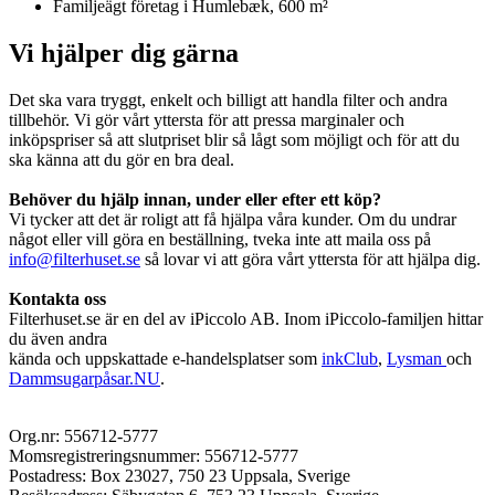
Familjeägt företag i Humlebæk, 600 m²
Vi hjälper dig gärna
Det ska vara tryggt, enkelt och billigt att handla filter och andra
tillbehör. Vi gör vårt yttersta för att pressa marginaler och
inköpspriser så att slutpriset blir så lågt som möjligt och för att du
ska känna att du gör en bra deal.
Behöver du hjälp innan, under eller efter ett köp?
Vi tycker att det är roligt att få hjälpa våra kunder. Om du undrar
något eller vill göra en beställning, tveka inte att maila oss på
info@filterhuset.se
så lovar vi att göra vårt yttersta för att hjälpa dig.
Kontakta oss
Filterhuset.se är en del av iPiccolo AB. Inom iPiccolo-familjen hittar
du även andra
kända och uppskattade e-handelsplatser som
inkClub
,
Lysman
och
Dammsugarpåsar.NU
.
Org.nr: 556712-5777
Momsregistreringsnummer: 556712-5777
Postadress: Box 23027, 750 23 Uppsala, Sverige