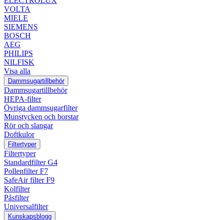
ELECTROLUX
VOLTA
MIELE
SIEMENS
BOSCH
AEG
PHILIPS
NILFISK
Visa alla
Dammsugartillbehör
Dammsugartillbehör
HEPA-filter
Övriga dammsugarfilter
Munstycken och borstar
Rör och slangar
Doftkulor
Filtertyper
Filtertyper
Standardfilter G4
Pollenfilter F7
SafeAir filter F9
Kolfilter
Påsfilter
Universalfilter
Kunskapsblogg