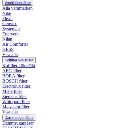
Ventilationsfilter
Alla varumärken
Nibe
Flexit
Genvex
Systemair
Enervent
Nilan
Air Comforter
HESS
Visa alla
Kolfilter köksfläkt
Kolfilter köksfläkt
AEG filter
BORA filter
BOSCH filter
Electrolux filter
Miele filter
Siemens filter
Whirlpool filter
M-system filter
Visa alla
Dammsugarpåsar
Dammsugarpåsar