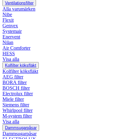
Ventilationsfilter
Alla varumärken
Nibe
Flexit
Genvex
Systemair
Enervent
Nilan
Air Comforter
HESS
Visa alla
Kolfilter köksfläkt
Kolfilter köksfläkt
AEG filter
BORA filter
BOSCH filter
Electrolux filter
Miele filter
Siemens filter
Whirlpool filter
M-system filter
Visa alla
Dammsugarpåsar
Dammsugarpåsar