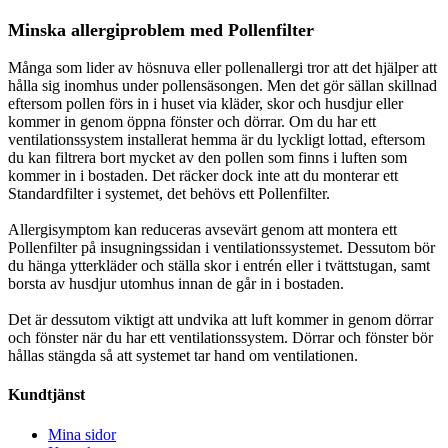
Minska allergiproblem med Pollenfilter
Många som lider av hösnuva eller pollenallergi tror att det hjälper att
hålla sig inomhus under pollensäsongen. Men det gör sällan skillnad
eftersom pollen förs in i huset via kläder, skor och husdjur eller
kommer in genom öppna fönster och dörrar. Om du har ett
ventilationssystem installerat hemma är du lyckligt lottad, eftersom
du kan filtrera bort mycket av den pollen som finns i luften som
kommer in i bostaden. Det räcker dock inte att du monterar ett
Standardfilter i systemet, det behövs ett Pollenfilter.
Allergisymptom kan reduceras avsevärt genom att montera ett
Pollenfilter på insugningssidan i ventilationssystemet. Dessutom bör
du hänga ytterkläder och ställa skor i entrén eller i tvättstugan, samt
borsta av husdjur utomhus innan de går in i bostaden.
Det är dessutom viktigt att undvika att luft kommer in genom dörrar
och fönster när du har ett ventilationssystem. Dörrar och fönster bör
hållas stängda så att systemet tar hand om ventilationen.
Kundtjänst
Mina sidor