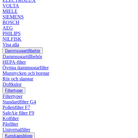
ELECTROLUX
VOLTA
MIELE
SIEMENS
BOSCH
AEG
PHILIPS
NILFISK
Visa alla
Dammsugartillbehör
Dammsugartillbehör
HEPA-filter
Övriga dammsugarfilter
Munstycken och borstar
Rör och slangar
Doftkulor
Filtertyper
Filtertyper
Standardfilter G4
Pollenfilter F7
SafeAir filter F9
Kolfilter
Påsfilter
Universalfilter
Kunskapsblogg