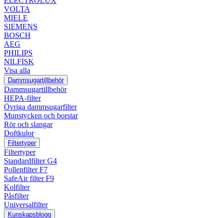
ELECTROLUX
VOLTA
MIELE
SIEMENS
BOSCH
AEG
PHILIPS
NILFISK
Visa alla
Dammsugartillbehör
Dammsugartillbehör
HEPA-filter
Övriga dammsugarfilter
Munstycken och borstar
Rör och slangar
Doftkulor
Filtertyper
Filtertyper
Standardfilter G4
Pollenfilter F7
SafeAir filter F9
Kolfilter
Påsfilter
Universalfilter
Kunskapsblogg