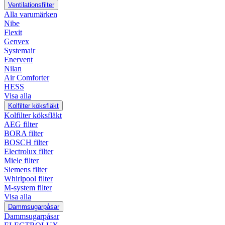
Ventilationsfilter
Alla varumärken
Nibe
Flexit
Genvex
Systemair
Enervent
Nilan
Air Comforter
HESS
Visa alla
Kolfilter köksfläkt
Kolfilter köksfläkt
AEG filter
BORA filter
BOSCH filter
Electrolux filter
Miele filter
Siemens filter
Whirlpool filter
M-system filter
Visa alla
Dammsugarpåsar
Dammsugarpåsar