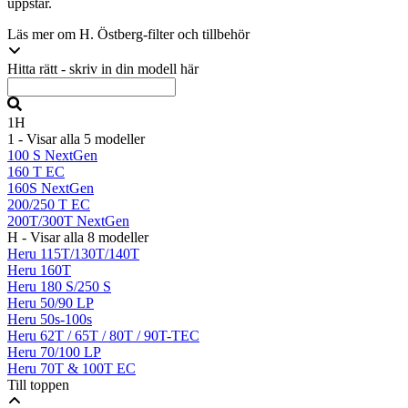
uppstår.
Läs mer om H. Östberg-filter och tillbehör
Hitta rätt - skriv in din modell här
1
H
1
- Visar alla 5 modeller
100 S NextGen
160 T EC
160S NextGen
200/250 T EC
200T/300T NextGen
H
- Visar alla 8 modeller
Heru 115T/130T/140T
Heru 160T
Heru 180 S/250 S
Heru 50/90 LP
Heru 50s-100s
Heru 62T / 65T / 80T / 90T-TEC
Heru 70/100 LP
Heru 70T & 100T EC
Till toppen