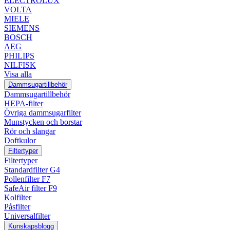
ELECTROLUX
VOLTA
MIELE
SIEMENS
BOSCH
AEG
PHILIPS
NILFISK
Visa alla
Dammsugartillbehör
Dammsugartillbehör
HEPA-filter
Övriga dammsugarfilter
Munstycken och borstar
Rör och slangar
Doftkulor
Filtertyper
Filtertyper
Standardfilter G4
Pollenfilter F7
SafeAir filter F9
Kolfilter
Påsfilter
Universalfilter
Kunskapsblogg