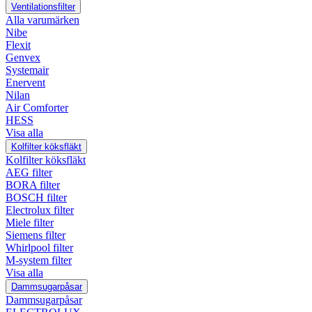
Ventilationsfilter
Alla varumärken
Nibe
Flexit
Genvex
Systemair
Enervent
Nilan
Air Comforter
HESS
Visa alla
Kolfilter köksfläkt
Kolfilter köksfläkt
AEG filter
BORA filter
BOSCH filter
Electrolux filter
Miele filter
Siemens filter
Whirlpool filter
M-system filter
Visa alla
Dammsugarpåsar
Dammsugarpåsar