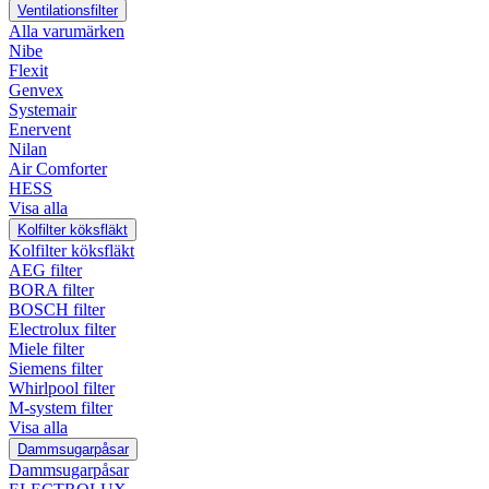
Ventilationsfilter
Alla varumärken
Nibe
Flexit
Genvex
Systemair
Enervent
Nilan
Air Comforter
HESS
Visa alla
Kolfilter köksfläkt
Kolfilter köksfläkt
AEG filter
BORA filter
BOSCH filter
Electrolux filter
Miele filter
Siemens filter
Whirlpool filter
M-system filter
Visa alla
Dammsugarpåsar
Dammsugarpåsar