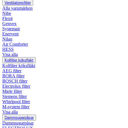
Ventilationsfilter
Alla varumärken
Nibe
Flexit
Genvex
Systemair
Enervent
Nilan
Air Comforter
HESS
Visa alla
Kolfilter köksfläkt
Kolfilter köksfläkt
AEG filter
BORA filter
BOSCH filter
Electrolux filter
Miele filter
Siemens filter
Whirlpool filter
M-system filter
Visa alla
Dammsugarpåsar
Dammsugarpåsar