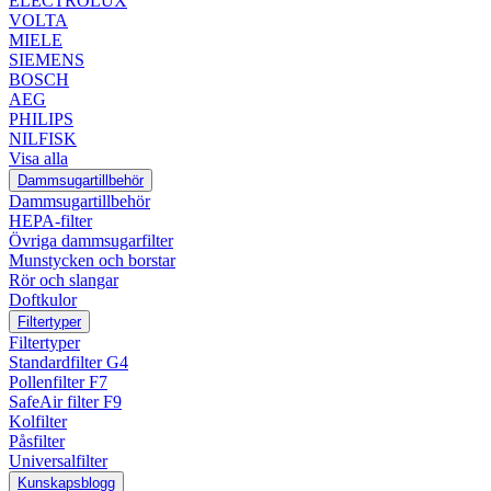
ELECTROLUX
VOLTA
MIELE
SIEMENS
BOSCH
AEG
PHILIPS
NILFISK
Visa alla
Dammsugartillbehör
Dammsugartillbehör
HEPA-filter
Övriga dammsugarfilter
Munstycken och borstar
Rör och slangar
Doftkulor
Filtertyper
Filtertyper
Standardfilter G4
Pollenfilter F7
SafeAir filter F9
Kolfilter
Påsfilter
Universalfilter
Kunskapsblogg